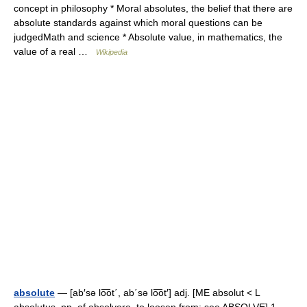
concept in philosophy * Moral absolutes, the belief that there are
absolute standards against which moral questions can be
judgedMath and science * Absolute value, in mathematics, the
value of a real …
Wikipedia
absolute
— [ab′sə lo͞ot΄, ab΄sə lo͞ot′] adj. [ME absolut < L