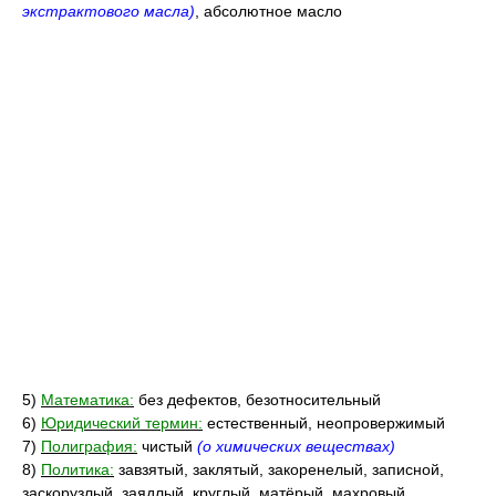
экстрактового масла)
, абсолютное масло
5)
Математика:
без дефектов, безотносительный
6)
Юридический термин:
естественный, неопровержимый
7)
Полиграфия:
чистый
(о химических веществах)
8)
Политика:
завзятый, заклятый, закоренелый, записной,
заскорузлый, заядлый, круглый, матёрый, махровый,