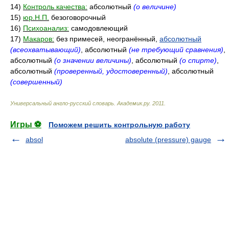
14)
Контроль качества:
абсолютный
(о величине)
15)
юр.Н.П.
безоговорочный
16)
Психоанализ:
самодовлеющий
17)
Макаров:
без примесей, неогранённый,
абсолютный
(всеохватывающий)
, абсолютный
(не требующий сравнения)
,
абсолютный
(о значении величины)
, абсолютный
(о спирте)
,
абсолютный
(проверенный, удостоверенный)
, абсолютный
(совершенный)
Универсальный англо-русский словарь
.
Академик.ру
.
2011
.
Игры ⚽
Поможем решить контрольную работу
absol
absolute (pressure) gauge