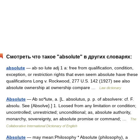
Смотреть что такое "absolute" в других словарях:
absolute
— ab·so·lute adj 1 a: free from qualification, condition,
exception, or restriction rights that even seem absolute have these
qualifications Long v. Rockwood, 277 U.S. 142 (1927) see also
absolute ownership at ownership compare …
Law dictionary
Absolute
— Ab so*lute, a. [L. absolutus, p. p. of absolvere: cf. F.
absolu. See {Absolve}.] 1. Loosed from any limitation or condition;
uncontrolled; unrestricted; unconditional; as, absolute authority,
monarchy, sovereignty, an absolute promise or command; …
The
Collaborative International Dictionary of English
Absolute
— may mean:Philosophy * Absolute (philosophy), a