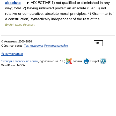
absolute
— ► ADJECTIVE 1) not qualified or diminished in any
way; total. 2) having unlimited power: an absolute ruler. 3) not
relative or comparative: absolute moral principles. 4) Grammar (of
a construction) syntactically independent of the rest of the… …
English terms dictionary
© Академик, 2000-2026
18+
Обратная связь:
Техподдержка
,
Реклама на сайте
👣 Путешествия
Экспорт словарей на сайты
, сделанные на PHP,
Joomla,
Drupal,
WordPress, MODx.