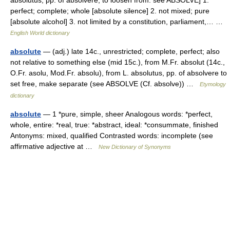
absolutus, pp. of absolvere, to loosen from: see ABSOLVE] 1.
perfect; complete; whole [absolute silence] 2. not mixed; pure
[absolute alcohol] 3. not limited by a constitution, parliament,… …
English World dictionary
absolute
— (adj.) late 14c., unrestricted; complete, perfect; also
not relative to something else (mid 15c.), from M.Fr. absolut (14c.,
O.Fr. asolu, Mod.Fr. absolu), from L. absolutus, pp. of absolvere to
set free, make separate (see ABSOLVE (Cf. absolve)) …
Etymology
dictionary
absolute
— 1 *pure, simple, sheer Analogous words: *perfect,
whole, entire: *real, true: *abstract, ideal: *consummate, finished
Antonyms: mixed, qualified Contrasted words: incomplete (see
affirmative adjective at …
New Dictionary of Synonyms