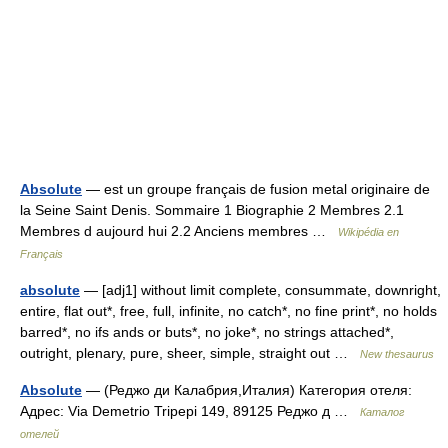
Absolute
— est un groupe français de fusion metal originaire de
la Seine Saint Denis. Sommaire 1 Biographie 2 Membres 2.1
Membres d aujourd hui 2.2 Anciens membres …
Wikipédia en
Français
absolute
— [adj1] without limit complete, consummate, downright,
entire, flat out*, free, full, infinite, no catch*, no fine print*, no holds
barred*, no ifs ands or buts*, no joke*, no strings attached*,
outright, plenary, pure, sheer, simple, straight out …
New thesaurus
Absolute
— (Реджо ди Калабрия,Италия) Категория отеля:
Адрес: Via Demetrio Tripepi 149, 89125 Реджо д …
Каталог
отелей